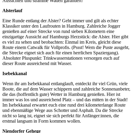
Aussichten und stramme Waden garantiert!
Alsterlauf
Eine Runde entlang der Alster? Geht immer und gilt als echter
Klassiker unter den Laufrouten in Hamburg. Zahlreiche Jogger
genießen auf einer Strecke von rund sieben Kilometern eine
einzigartige Aussicht auf Hamburgs Herzstück: die Alster. Hier gibt
es viel zu sehen und beobachten: Einmal im Kreis, gleicht diese
Route einem Catwalk für Vollprofis. (Pssst! Wem die Puste ausgeht,
die Strecke eignet sich auch für einen herrlichen Spaziergang).
Absoluter Pluspunkt: Trinkwasserstationen versorgen euch auf
dieser Route ausreichend mit Wasser.
Isebekkanal
Wenn ihr am Isebekkanal entlanglauft, entdeckt ihr viel Grün, viele
Boote, die auf dem Wasser schippern und zahlreiche Sonnenanbeter,
die das (hoffentlich gute) Wetter in Hamburg genießen. Hier ist
immer was los und ausreichend Platz – und das mitten in der Stadt!
Im Isebekkanal erwartet euch eine rund drei kilometerlange Route
und ebenmäßige Wege aus Schotter und Asphalt. Da die Strecke
nicht so lang ist, eignet sie sich perfekt für Anfänger:innen, die
erstmal langsam in Form kommen wollen.
Niendorfer Gehege