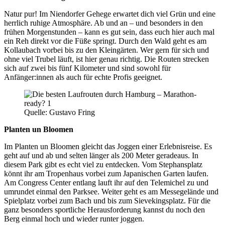
Natur pur! Im Niendorfer Gehege erwartet dich viel Grün und eine
herrlich ruhige Atmosphäre. Ab und an – und besonders in den
frühen Morgenstunden – kann es gut sein, dass euch hier auch mal
ein Reh direkt vor die Füße springt. Durch den Wald geht es am
Kollaubach vorbei bis zu den Kleingärten. Wer gern für sich und
ohne viel Trubel läuft, ist hier genau richtig. Die Routen strecken
sich auf zwei bis fünf Kilometer und sind sowohl für
Anfänger:innen als auch für echte Profis geeignet.
Quelle: Gustavo Fring
Planten un Bloomen
Im Planten un Bloomen gleicht das Joggen einer Erlebnisreise. Es
geht auf und ab und selten länger als 200 Meter geradeaus. In
diesem Park gibt es echt viel zu entdecken. Vom Stephansplatz
könnt ihr am Tropenhaus vorbei zum Japanischen Garten laufen.
Am Congress Center entlang lauft ihr auf den Telemichel zu und
umrundet einmal den Parksee. Weiter geht es am Messegelände und
Spielplatz vorbei zum Bach und bis zum Sievekingsplatz. Für die
ganz besonders sportliche Herausforderung kannst du noch den
Berg einmal hoch und wieder runter joggen.